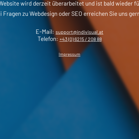
ebsite wird derzeit überarbeitet und ist bald wieder fü
i Fragen zu Webdesign oder SEO erreichen Sie uns ger
E-Mail:
support@indivisual.at
Telefon:
+43 (0) 6215 / 208 88
Impressum