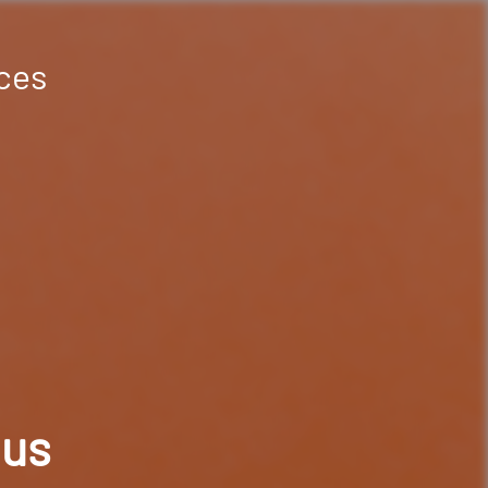
ces
dus