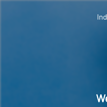
In
We